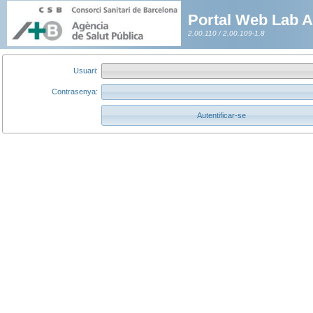
Portal Web Lab 
2.00.110 / 2.00.109-1.8
Usuari:
Contrasenya:
Autentificar-se